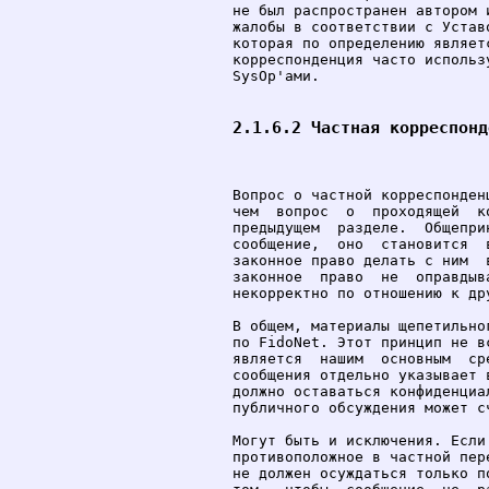
не был распространен автором 
жалобы в соответствии с Устав
которая по определению являет
корреспонденция часто использ
SysOp'ами.

2.1.6.2 Частная корреспонд
Вопрос о частной корреспонден
чем  вопрос  о  проходящей  к
предыдущем  разделе.  Общепри
сообщение,  оно  становится  
законное право делать с ним  
законное  право  не  оправдыв
некорректно по отношению к дру
В общем, материалы щепетильно
по FidoNet. Этот принцип не в
является  нашим  основным  ср
сообщения отдельно указывает 
должно оставаться конфиденциа
публичного обсуждения может с
Могут быть и исключения. Если
противоположное в частной пер
не должен осуждаться только п