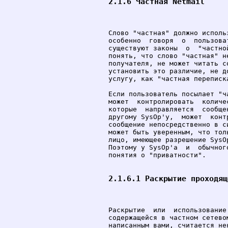
2.1.6 Частная Netmail
Слово "частная" должно исполь
особенно  говоря  о  пользова
существуют законы  о  "частно
понять, что слово "частная" н
получателя, не может читать с
установить это различие, не д
услугу, как "частная переписка
Если пользователь посылает "ч
может  контролировать  количе
которые  направляется  сообще
другому SysOp'у,  может  конт
сообщение непосредственно в с
может быть уверенным, что тол
лицо, имеющее разрешение SysO
Поэтому у SysOp'а  и  обычног
понятия о "приватности".

2.1.6.1 Раскрытие проходящ
Раскрытие  или  использование
содержащейся в частном сетево
написанным вами, считается не