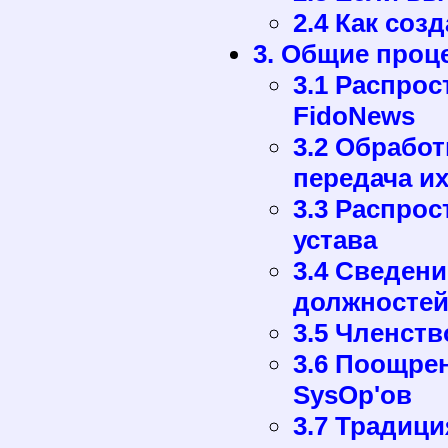
2.4 Как соз
3. Общие проц
3.1 Распро
FidoNews
3.2 Обработ
передача их
3.3 Распро
устава
3.4 Сведен
должносте
3.5 Членств
3.6 Поощре
SysOp'ов
3.7 Традиц