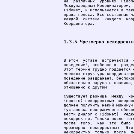
на  различных  уровнях  FidoN
Международным Координатором, 
FidoNet, и используется в так
права голоса. Все составные ч
каждой  системе  каждого  Коо
Координатора.

1.3.5 Чрезмерно некорректн
В этом  уставе  встречаются  
поведение", особенно в  разде
Этот термин трудно поддается 
мнениях структуры координатор
поведение раздражает, беспоко
обязательно нарушать правила,
отношению к другим.

Существует разница  между  чр
(просто) некорректным поведен
должен получить некий минимум
(установка программного обесп
вести диалог с FidoNet). Редк
некорректно. Только после тог
после  того,  как  это  было 
чрезмерно  некорректным.  Это
некорректно  только  после  п