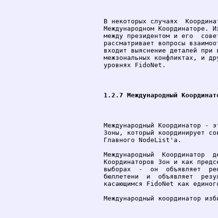
В некоторых случаях  Координа
Международном Координаторе. И
между президентом и его  сове
рассматривает вопросы взаимоо
входит выяснение деталей при 
межзональных конфликтах, и др
уровнях FidoNet.

1.2.7 Международный Координат
Международный Координатор - э
Зоны, который координирует со
Главного NodeList'а.

Международный  Координатор  д
Координаторов Зон и как предс
выборах  -  он  объявляет  ре
бюллетени  и  объявляет  резу
касающимся FidoNet как единого
Международный координатор изб