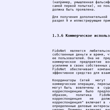
(например, умышленная фальсиф
самой первой попытки), но пок
должна быть проявлена.

Для получения дополнительной 
раздел 9 и иллюстрирующие при
1.3.6 Коммерческое использ
FidoNet  является  любительск
собственные деньги и время, ч
ее пользователей. Она не  пре
коммерческое  предприятие  во
усилиями в своих собственных 
FidoNet  обеспечивает  компан
эффективное средство для взаи
Координаторы  Сетей   могут  
коммерческие операции, пересы
могут быть  вовлечены  в  суд
корреспонденции  было  предло
образом,    политика    FidoN
корреспонденция    не    долж
корреспонденция" включает в  
определенные деловые интересы
целому. Примеры  включают  вн