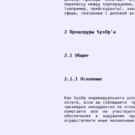
переписку между корпорациями,
(например, прейскуранты), зак
сферы, связанные с деловой акт
2 Процедуры SysOp'а
2.1 Общие
2.1.1 Основные
Как SysOp индивидуального узл
хотите, если вы соблюдаете  п
чрезмерно некорректно по отно
помогаете  или  не  участвует
обеспечения  в  нарушение  пр
осуществляете иные незаконные