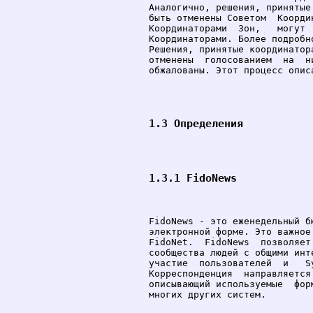
Аналогично, решения, принятые
быть отменены Советом  Коорди
Координаторами  Зон,   могут 
Координаторами. Более подробн
Решения, принятые координатор
отменены  голосованием  на  н
обжалованы. Этот процесс описа
1.3 Определения
1.3.1 FidoNews
FidoNews - это еженедельный б
электронной форме. Это важное
FidoNet.  FidoNews  позволяет
сообщества людей с общими инт
участие  пользователей  и   S
Корреспонденция  направляется
описывающий используемые  фор
многих других систем.
