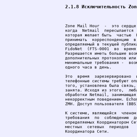
2.1.8 Исключительность Zon
Zone Mail Hour  -  это сердце
когда  Netmail  пересылается 
которая желает быть  частью  
принимать  корреспонденцию  в
определяемый в текущей публик
FidoNet  (FTS-0001  во  время
Разрешается иметь большие воз
дополнительных протоколов или
минимальные требования -  воз
одного часа в день.

Это  время  зарезервировано  
телефонные системы требуют оп
того, установлена была связь,
занята. Исходя из этого,  люб
обработки Netmail, занимающая
некорректным поведением. Echo
ZMH. Доступ пользователя (BBS
К системе, являющейся  членом
требования  по  соблюдению  д
определяемых Координатором Се
местных  сетевых  периодов   
Координатора Сети.
