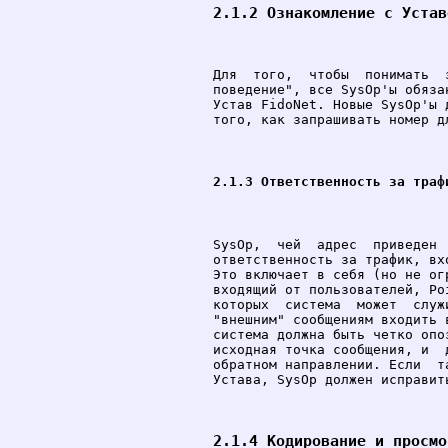
2.1.2 Ознакомление с Устав
Для  того,  чтобы  понимать  
поведение", все SysOp'ы обяза
Устав FidoNet. Hовые SysOp'ы 
того, как запрашивать номер дл
2.1.3 Ответственность за траф
SysOp,  чей  адрес  приведен 
ответственность за трафик, вх
Это включает в себя (но не ог
входящий от пользователей, Po
которых  система  может  служ
"внешним" сообщениям входить 
система должна быть четко опо
исходная точка сообщения, и  
обратном направлении. Если  т
Устава, SysOp должен исправить
2.1.4 Кодирование и просмо