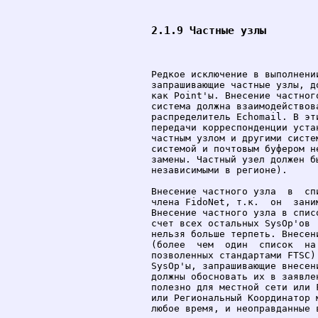
2.1.9 Частные узлы
Редкое исключение в выполнени
запрашивающие частные узлы, д
как Point'ы. Внесение частног
система должна взаимодействов
распределитель Echomail. В эт
передачи корреспонденции уста
частным узлом и другими систе
системой и почтовым буфером н
замены. Частный узел должен б
независимыми в регионе).

Внесение частного узла  в  сп
члена FidoNet, т.к.  он  зани
Внесение частного узла в спис
счет всех остальных SysOp'ов 
нельзя больше терпеть. Внесен
(более  чем  один  список  на
позволенных стандартами FTSC)
SysOp'ы, запрашивающие внесен
должны обосновать их в заявле
полезно для местной сети или 
или Региональный Координатор 
любое время, и неоправданные 