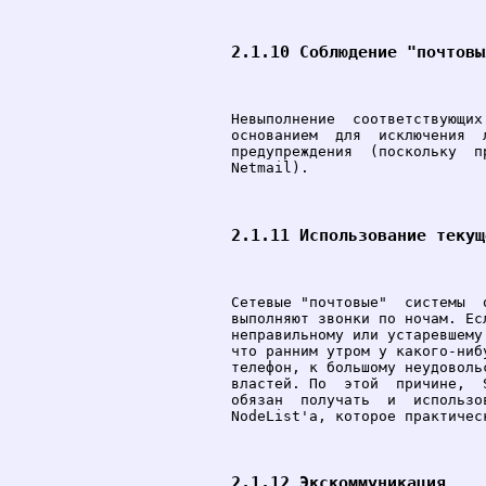
2.1.10 Соблюдение "почтовы
Невыполнение  соответствующих
основанием  для  исключения  
предупреждения  (поскольку  п
Netmail).

2.1.11 Использование текущ
Сетевые "почтовые"  системы  
выполняют звонки по ночам. Ес
неправильному или устаревшему
что ранним утром у какого-ниб
телефон, к большому неудоволь
властей. По  этой  причине,  
обязан  получать  и  использо
NodeList'a, которое практическ
2.1.12 Экскоммуникация