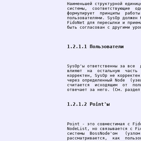
Наименьшей структурной единиц
системы,  соответствующие  од
формулирует  принципы  работы
пользователями. SysOp должен 
FidoNet для пересылки и прием
быть согласован с другими уров
1.2.1.1 Пользователи
SysOp'ы ответственны за все  
влияют  на  остальную  часть 
корректен, SysOp не корректен
через определенный Node  (узе
считается  исходящим  от  пол
отвечает за него. (См. раздел 
1.2.1.2 Point'ы
Point - это совместимая с Fid
NodeList, но связывается с Fi
системы  BossNode'ом   (узлом
рассматривается,  как  пользо