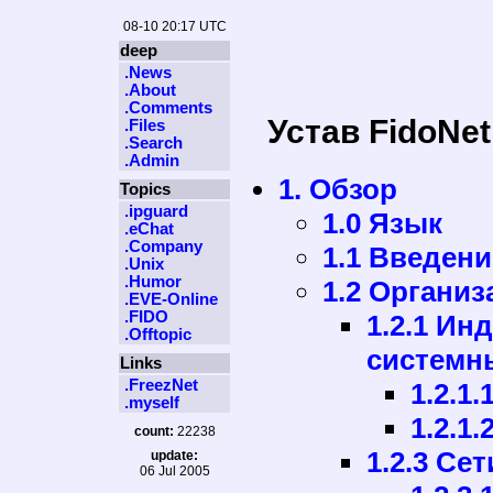
08-10 20:17 UTC
deep
.News
.About
.Comments
Устав FidoNet
.Files
.Search
.Admin
1. Обзор
Topics
.ipguard
1.0 Язык
.eChat
.Company
1.1 Введени
.Unix
.Humor
1.2 Организ
.EVE-Online
.FIDO
1.2.1 И
.Offtopic
системн
Links
.FreezNet
1.2.1
.myself
1.2.1.
count:
22238
1.2.3 Се
update:
06 Jul 2005