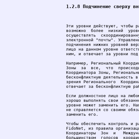
1.2.8 Подчинение сверху вн
Эти уровни действуют, чтобы р
возможно  более  низкий  уров
осуществлять  скоординированн
электронной "почты". Управлен
подчинения нижних уровней вер
лицо на данном уровне ответст
ним, и отвечает за уровни под 
Например, Региональный Коорди
Зоны  за  все,  что  происход
Координатора Зоны, Региональн
бесконфликтную деятельность в
зрения Регионального  Координ
отвечает за бесконфликтную раб
Если должностное лицо на любо
хорошо выполнять свои обязанн
уровне может заменить его. На
не справляется со своими обяз
заменить его.

Чтобы обеспечить контроль и р
FidoNet, из правила организац
Координаторы  Зон  и   Междун
большинством  голосов  коорди