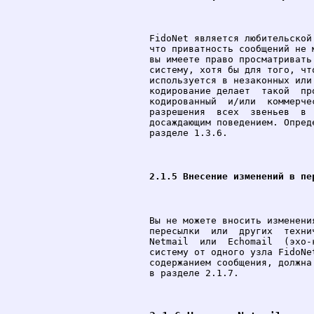
FidoNet является любительской
что приватность сообщений не 
вы имеете право просматривать
систему, хотя бы для того, чт
используется в незаконных или
кодирование делает  такой  пр
кодированный  и/или  коммерче
разрешения  всех  звеньев  в 
досаждающим поведением. Опред
разделе 1.3.6.

2.1.5 Внесение изменений в пе
Вы не можете вносить изменени
пересылки  или  других  техни
Netmail  или  Echomail  (эхо-
систему от одного узлa FidoNe
содержанием сообщения, должна
в разделе 2.1.7.
