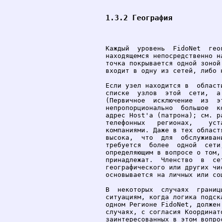
1.3.2 География
Каждый  уровень  FidoNet  гео
находящемся непосредственно н
точка покрывается одной зоной
входит в одну из сетей, либо 
Если узел находится в  област
списке  узлов  этой  сети,  а
(Первичное  исключение  из  э
непропорционально  большое  к
адрес Host'а (патрона); см. р
телефонных   регионах,    уст
компаниями. Даже в тех област
высока,  что  для  обслуживан
требуется  более  одной  сети
определяющим в вопросе о том,
принадлежат.  Членство  в  се
географического или других чи
основывается на личных или соц
В  некоторых  случаях  границ
ситуациям, когда логика подск
одном Регионе FidoNet, должен
случаях, с согласия Координат
заинтересованных в этом вопро