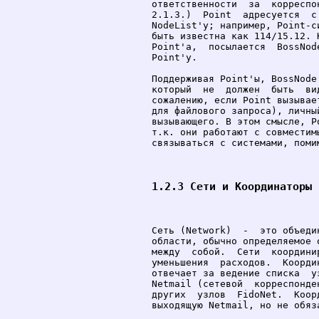
ответственности  за  корреспо
2.1.3.)  Point  адресуется  с
NodeList'у; например, Point-с
быть известна как 114/15.12. 
Point'а,  посылается  BossNod
Point'у.

Поддерживая Point'ы, BossNode
который  не  должен  быть  ви
сожалению, если Point вызывае
для файлового запроса), личны
вызывающего. В этом смысле, P
т.к. они работают с совместим
связываться с системами, помим
1.2.3 Сети и Координаторы 
Сеть (Network)  -  это объеди
области, обычно определяемое 
между  собой.  Сети  координи
уменьшения  расходов.  Коорди
отвечает за ведение списка  у
Netmail (сетевой  корреспонде
других  узлов  FidoNet.  Коор
выходящую Netmail, но не обяза