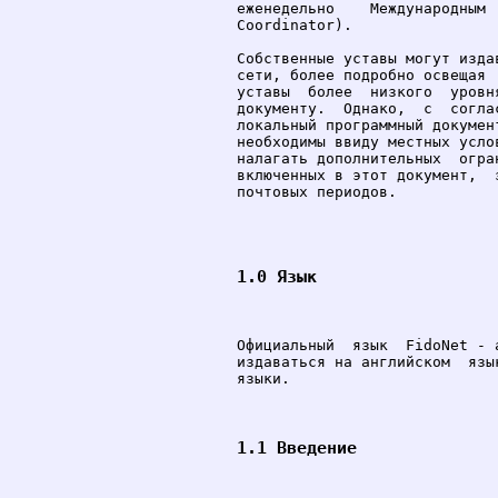
еженедельно    Международным 
Coordinator).

Собственные уставы могут изда
сети, более подробно освещая 
уставы  более  низкого  уровн
документу.  Однако,  с  согла
локальный программный докумен
необходимы ввиду местных усло
налагать дополнительных  огра
включенных в этот документ,  
почтовых периодов.

1.0 Язык
Официальный  язык  FidoNet - 
издаваться на английском  язы
языки.

1.1 Введение