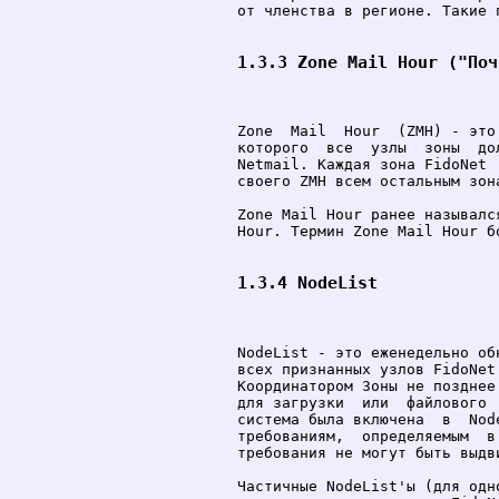
от членства в регионе. Такие 
1.3.3 Zone Mail Hour ("Поч
Zone  Mail  Hour  (ZMH) - это
которого  все  узлы  зоны  до
Netmail. Каждая зона FidoNet 
своего ZMH всем остальным зон
Zone Mail Hour ранее называлс
Hour. Термин Zone Mail Hour бо
1.3.4 NodeList
NodeList - это еженедельно об
всех признанных узлов FidoNet
Координатором Зоны не позднее
для загрузки  или  файлового 
система была включена  в  Nod
требованиям,  определяемым  в
требования не могут быть выдви
Частичные NodeList'ы (для одн