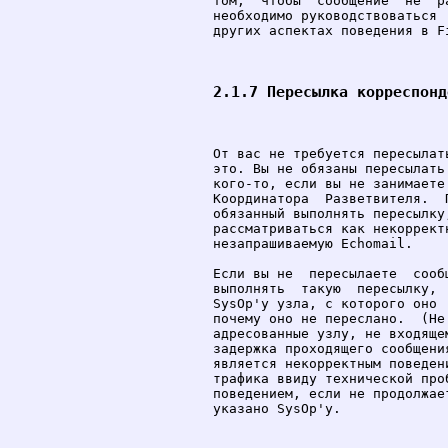
том,  чтобы  сообщение  не  р
необходимо руководствоваться 
других аспектах поведения в Fi
2.1.7 Пересылка корреспонд
От вас не требуется пересылат
это. Вы не обязаны пересылать
кого-то, если вы не занимаете
Координатора  Разветвителя.  
обязанный выполнять пересылку
рассматриваться как некоррект
незапрашиваемую Echomail.

Если вы не  пересылаете  сооб
выполнять  такую  пересылку, 
SysOp'у узлa, с которого оно 
почему оно не переслано.  (Не
адресованные узлу, не входяще
задержка проходящего сообщени
является некорректным поведен
трафика ввиду технической про
поведением, если не продолжае
указано SysOp'у.
