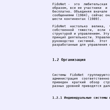
FidoNet -  это  любительская 
образом, все ее участники  и 
бесплатно. Объединяя вначале 
сообщениями (1984), сейчас он
шести континентах (1989).

FidoNet  настолько  велика,  
собственной  тяжести,  если  
структурой и управлением. Эту
принцип деятельности. Управле
руководство  системой.  Этот 
разработанные для управления с
1.2 Организация
Системы  FidoNet  группируютс
администрация  соответственно
приведен  краткий  обзор  стр
разных уровней приводятся дал
1.2.1 Индивидуальные системы 