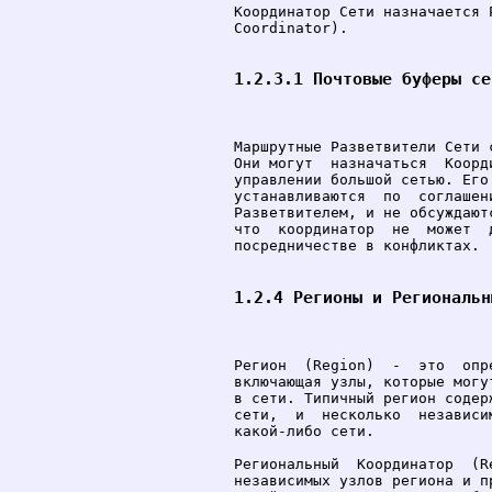
Координатор Сети назначается 
Coordinator).

1.2.3.1 Почтовые буферы се
Маршрутные Разветвители Сети 
Они могут  назначаться  Коорд
управлении большой сетью. Его
устанавливаются  по  соглашен
Разветвителем, и не обсуждают
что  координатор  не  может  
посредничестве в конфликтах.

1.2.4 Регионы и Региональн
Регион  (Region)  -  это  опр
включающая узлы, которые могу
в сети. Типичный регион содер
сети,  и  несколько  независи
какой-либо сети.

Региональный  Координатор  (R
независимых узлов региона и п