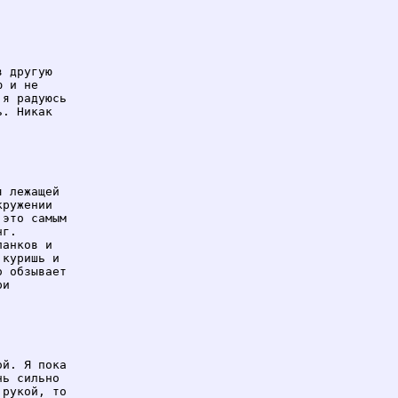
 другую

 и не

я радуюсь

. Никак

 лежащей

ружении

это самым

г.

анков и

куришь и

 обзывает

и

й. Я пока

ь сильно

рукой, то
