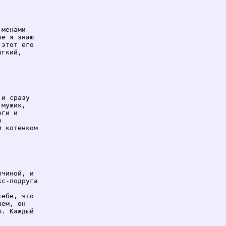
менами

е я знаю

этот его

гкий,

и сразу

мужик,

ги и



 котенком

чиной, и

с-подруга

ебе, что

ем, он

. Каждый
