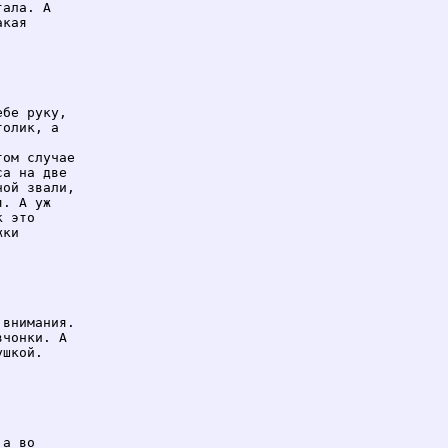
ала. А

кая

бе руку,

олик, а

ом случае

а на две

ой звали,

. А уж

 это

ки

внимания.

чонки. А

шкой.

а во
