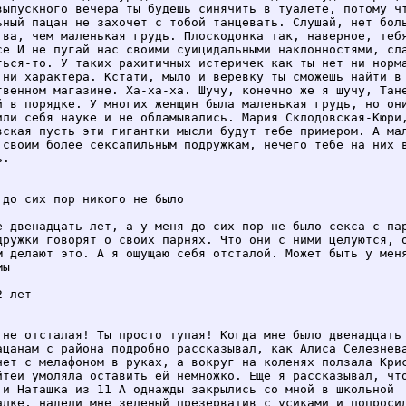
выпускного вечера ты будешь синячить в туалете, потому чт
ьный пацан не захочет с тобой танцевать. Слушай, нет боль
тва, чем маленькая грудь. Плоскодонка так, наверное, тебя
се И не пугай нас своими суицидальными наклонностями, сла
ться-то. У таких рахитичных истеричек как ты нет ни норма
 ни характера. Кстати, мыло и веревку ты сможешь найти в

твенном магазине. Ха-ха-ха. Шучу, конечно же я шучу, Тане
й в порядке. У многих женщин была маленькая грудь, но они
или себя науке и не обламывались. Мария Склодовская-Кюри,
вская пусть эти гигантки мысли будут тебе примером. А мал
 своим более сексапильным подружкам, нечего тебе на них в
.

 до сих пор никого не было

е двенадцать лет, а у меня до сих пор не было секса с пар
дружки говорят о своих парнях. Что они с ними целуются, о
м делают это. А я ощущаю себя отсталой. Может быть у меня
ы

 лет

 не отсталая! Ты просто тупая! Когда мне было двенадцать 
ацанам с района подробно рассказывал, как Алиса Селезнева
нет с мелафоном в руках, а вокруг на коленях ползала Крис
йтеи умоляла оставить ей немножко. Еще я рассказывал, что
 и Наташка из 11 А однажды закрылись со мной в школьной

алке, надели мне зеленый презерватив с усиками и попросил