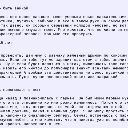
о быть зайкой

рень постоянно называет меня уменьшительно-ласкательными 
отичка, пусичка, зайчонок и все в таком духе На самом дел
 так давно, он хороший серьезный молодой человек, но вот 
чик немного смущает меня. Мне кажется, что по жизни он мя
арактерный человек. Как мне его проверить

6 лет

 проверить, дай ему с размаху железным дрыном по кокосам 
ишь. Если он тебе тут же зарядит кастетом в табло значит 
а! Ну а если будет валяться в ногах, вылизывать твои сапо
ь избить его кнутом до полусмерти значит все-таки немного
арактерный А вообще это действительно не дело, пусичкой и
азывать. Пусть лучше членосоской зовет или засранкой

ь напоминает о нем

да назад я познакомилась с парнем. Он был моим первым муж
этого его отношение ко мне резко изменилось. Потом его эк
зала мне, что, встречаясь со мной, он встречался с ней,

зывал друзьям, какая я наивная дура. Я не могу простить с
сь какому-то смазливому рэпперу. Сейчас встречаюсь с парн
езумно любит, а мне кажется, что я никогда уже не полюблю
оя кровать напоминает о нем.
