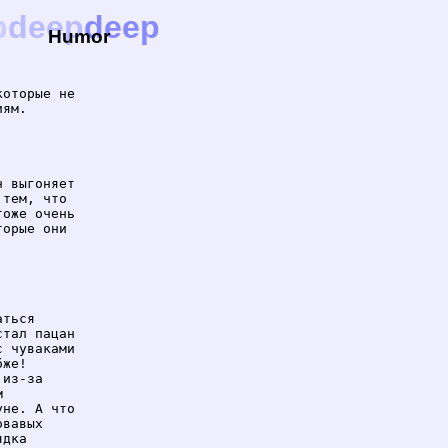
p
deep
deep
Humor
оторые не

ям.

 выгоняет

тем, что

оже очень

орые они

ться

тал пацан

 чуваками

же!

из-за



не. А что

вавых

дка
