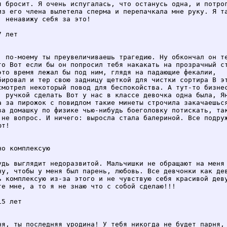
я бросит. Я очень испугалась, что останусь одна, и потрог
из его члена вылетела сперма и перепачкала мне руку. Я та
, ненавижу себя за это!

 лет

, по-моему ты преувеличиваешь трагедию. Ну обкончал он те
то Вот если бы он попросил тебя накакать на прозрачный ст
это время лежал бы под ним, глядя на падающие фекалии,

бировал и тер свою задницу щеткой для чистки сортира В эт
смотрел некоторый повод для беспокойства. А тут-то бизнес
: ручкой сделать Вот у нас в классе девочка одна была, Ян
а за пирожок с повидлом такие минеты строчила закачаешься
за домашку по физике чью-нибудь боеголовку потискать, так
 не вопрос. И ничего: выросла стала балериной. Все подруж
т!

но комплексую

удь выглядит недоразвитой. Мальчишки не обращают на меня 
чу, чтобы у меня был парень, любовь. Все девчонки как дев
ь комплексую из-за этого и не чувствую себя красивой деву
те мне, а то я не знаю что с собой сделаю!!!

5 лет

ня, ты последняя уродина! У тебя никогда не будет парня, 