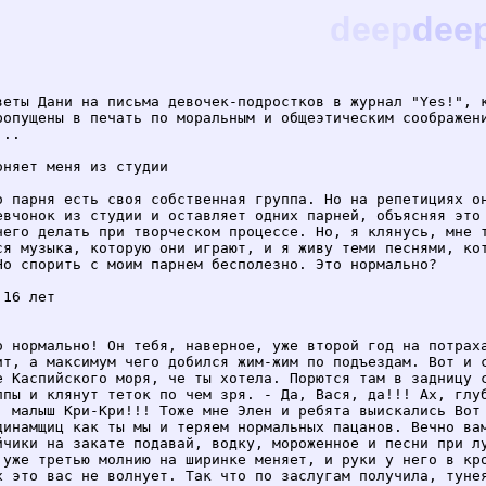
deep
dee
веты Дани на письма девочек-подростков в журнал "Yes!", к
ропущены в печать по моральным и общеэтическим соображени
..

оняет меня из студии

о парня есть своя собственная группа. Но на репетициях он
евчонок из студии и оставляет одних парней, объясняя это 
чего делать при творческом процессе. Но, я клянусь, мне т
ся музыка, которую они играют, и я живу теми песнями, кот
Но спорить с моим парнем бесполезно. Это нормально?

16 лет

о нормально! Он тебя, наверное, уже второй год на потраха
ит, а максимум чего добился жим-жим по подъездам. Вот и с
е Каспийского моря, че ты хотела. Порются там в задницу с
ппы и клянут теток по чем зря. - Да, Вася, да!!! Ах, глуб
, малыш Кри-Кри!!! Тоже мне Элен и ребята выискались Вот 
динамщиц как ты мы и теряем нормальных пацанов. Вечно вам
йчики на закате подавай, водку, мороженное и песни при лу
 уже третью молнию на ширинке меняет, и руки у него в кро
х это вас не волнует. Так что по заслугам получила, тунея