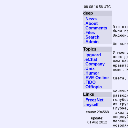
08-08 16:56 UTC
deep
.News
.About
Это от
.Comments
были п
.Files
Энджой.
.Search
.Admin
Он выг
Topics
У моег
.ipguard
всех д
.eChat
нам не
.Company
нравит
.Unix
поют. 
.Humor
.EVE-Online
Света, 
.FIDO
.Offtopic
Конечн
Links
развод
голубе
.FreezNet
из гру
.myself
Глубже
count:
294568
таких 
поцелу
update:
парень
01 Aug 2012
мозоля