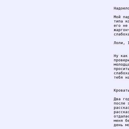
Надоел
Мой па
типа к
его не
жаргон
слабох
Лоли, 1
Ну как
провер
молодц
просит
слабох
тебя н
Кроват
Два го
после 
расска
расска
отдала
меня б
день м