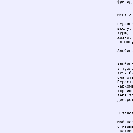
фригидн
Меня с
Недавн
школу.
курю, 
жизни,
не мог
Альбина
Альбин
в туал
кучи б
благот
Перест
нарком
торчиш
тебя т
доморощ
Я такая
Мой па
отказы
настаи