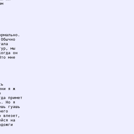
м

рмально.

Обычно

ала

ур, мы

огда он

то мне

ь

ни я ж



да примет

. Но я

шь гуашь

его

 влезет,

йся на

дожги
