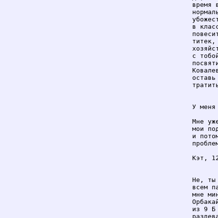
время 
нормал
убожес
в клас
повеси
титек,
хозяйс
с тобо
посвят
Ковале
оставь
тратить
У меня
Мне уж
мои по
и пото
проблем
Кэт, 12
Не, ты
всем п
мне ми
Орбака
из 9 Б
раздев