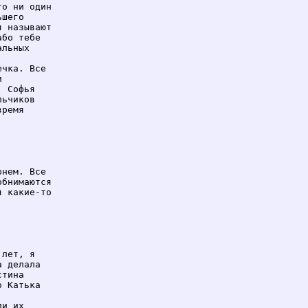
о ни один

шего

 называют

бо тебе

льных

чка. Все



 Софья

ьчиков

ремя

нем. Все

бнимаются

 какие-то

лет, я

 делала

тина

 Катька

и их
