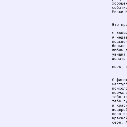
хороше
событи
Микки-М
Это про
Я зани
А неда
подсве
больше
любим 
увидит
делать

Вика, 1
Я фиге
мастур
психол
нормал
тебя т
тебе л
и крас
водяро
пока о
Красно
себя. 