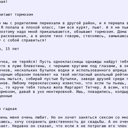
ая!

читают тормозом

о мы с родителями переехали в другой район, и я перешла в
 Я попала в плохой класс, там все курят, пьют. А я не пью
поэтому надо мной прикалываются, обзывают тормозом. Дома 
 раскованная, а в школе тихо говорю, стесняюсь, замыкаюсь
у с собой справиться!

, 15 лет

очка, не теряйся! Пусть одноклассницы однажды найдут тебя
ете в луже блевотины, с черными кругами под глазами, в ок
ычков, нескольких бутылок водки и использованного шприца 
ворным образом повлияет на твой негласный школьный рейтин
ань мыться, собирай пустые бутылки, заведи друзей среди п
анов. Любому первокласснику известно, что если ты пьешь, 
ь, то круче тебя только жопа Маргарет Тетчер. А всем, кто
ормозом, давай в ухо монтировкой. Ишь, повадились, колдыр
енные

 гадкая

рень меня очень любит. Но он хочет заняться сексом со мно
ваюсь, хочу сохранить девственность до свадьбы. А он очен
вает. Недавно он сказал, что если я не потрогаю его член 