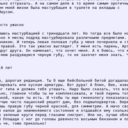
нько оттрахать. А на самом деле в то время самым эротичны
ем моей жизни была мастурбация в туалете на вкладыш с

аусом.

сто ужасно

маюсь мастурбацией с тринадцати лет. Но тогда все было но
вно я месяц подряд мастурбировала различными предметами. 
чником. И теперь левая половая губа у меня почернела и ст
 правой. Это так ужасно выглядит. У меня есть парень, Арт
друг друга. Он намекает, что хочет меня. А я боюсь, что к
 мою раздувшуюся черную губу, то не захочет меня знать. Ч
6 лет

ю, дорогая редакция. Ты б еще бейсбольной битой догадалас
бировать или куском арматуры. Вот дура! А блин, Вик, изви
ог типа и должен тебя утешать. Надо было сказать, что все
ьно, главное чтобы ты не комплексовала, и твой парень тог
акой, какая ты есть. И чтобы ты еще гинекологу показалась
учше чисто пацанский рецепт дам, без подвыподвертов. Бере
ишь правую губу черной краской, для симметрии. А мачо сво
й напои до невменяемого состояния и отдавайся ему сколько
н зеленые круги перед глазами смотрит. Или не, лучше обле
й Площади с ног до головы девяносто восьмым бензином и по
А че, тоже прикольно!
