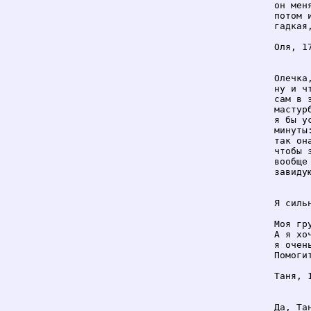
он мен
потом 
гадкая
Оля, 17
Олечка
ну и ч
сам в 
мастур
я бы у
минуты
так он
чтобы 
вообще
завидую
Я силь
Моя гр
А я хо
я очен
Помоги
Таня, 1
Да, Та