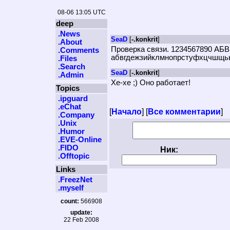
08-06 13:05 UTC
deep
.News
SeaD
[
-.konkrit
]
.About
Проверка связи. 12345678
.Comments
абвгдежзийклмнопрстуфхцчшщьыйэю
.Files
.Search
SeaD
[
-.konkrit
]
.Admin
Хе-хе ;) Оно работает!
Topics
.ipguard
.eChat
[
Начало
] [
Все комментарии
]
.Company
.Unix
.Humor
.EVE-Online
.FIDO
Ник:
.Offtopic
Links
.FreezNet
.myself
count:
566908
update:
22 Feb 2008