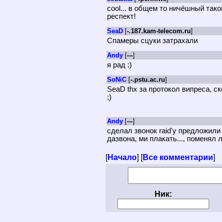
cool... в общем то ничёшный такой
респект!
SeaD
[
-.187.kam-telecom.ru
]
Спамеры сцуки затрахали
Andy
[
---
]
я рад :)
SoNiC
[
-.pstu.ac.ru
]
SeaD thx за протокол випреса, с
;)
Andy
[
---
]
сделал звонок raid'у предложил
дазвона, ми плакать..., поменял 
[
Начало
] [
Все комментарии
]
Ник: