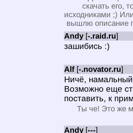
скачать его, т
исходниками ;) Ил
вышлю описание п
Andy
[
-.raid.ru
]
зашибись :)
Alf
[
-.novator.ru
]
Ничё, намальный
Возможно еще ст
поставить, к прим
Ты че! Это же 
Andy
[
---
]