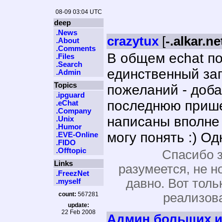
08-09 03:04 UTC
deep
.News
crazytux
[
-.alkar.ne
.About
.Comments
В общем echat по
.Files
.Search
единственный за
.Admin
Topics
пожеланий - доб
.ipguard
последнюю прише
.eChat
.Company
написаны вполне 
.Unix
.Humor
могу понять :) О
.EVE-Online
.FIDO
.Offtopic
Спасибо за
Links
разумеется, не н
.FreezNet
давно. Вот толь
.myself
count:
567281
реализова
update:
22 Feb 2008
Админ больших и