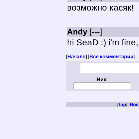
возможно касяк!
Andy
[
---
]
hi SeaD :) i'm fine
[
Начало
] [
Все комментарии
]
Ник:
[
Top
] [
Ho