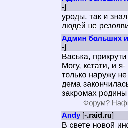
-
]
уроды. так и зна
людей не резолви
Админ больших и
-
]
Васька, прикрути
Могу, кстати, и я
только наружу не 
дема закончилась.
закромах родины
Форум? Нафи
Andy
[
-.raid.ru
]
В свете новой и