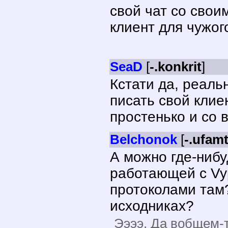
свой чат со свои
клиент для чужого
SeaD
[
-.konkrit
]
Кстати да, реаль
писать свой клиен
простенько и со 
Belchonok
[
-.ufamt
А можно где-нибу
работающей с Vyp
протоколами там?
исходниках?
Ээээ. Да вобщем-т