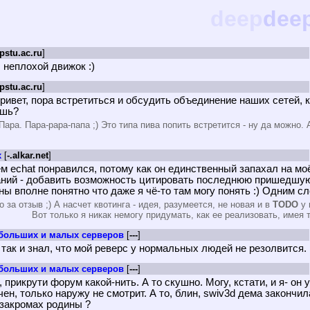
deep
dee
.pstu.ac.ru
]
, неплохой движок :)
.pstu.ac.ru
]
привет, пора встретиться и обсудить объединение наших сетей, к
ишь?
Пара. Пара-рара-папа ;) Это типа пива попить встретится - ну да можно. 
x
[
-.alkar.net
]
м echat понравился, потому как он единственный запахал на м
ний - добавить возможность цитировать последнюю пришедшую 
ны вполне понятно что даже я чё-то там могу понять :) Одним 
 за отзыв ;) А насчет квотинга - идея, разумеется, не новая и в
TODO
у 
Вот только я никак немогу придумать, как ее реализовать, имея 
больших и малых серверов
[
---
]
 так и знал, что мой реверс у нормальных людей не резолвится. 
больших и малых серверов
[
---
]
 прикрути форум какой-нить. А то скушно. Могу, кстати, и я- он
чен, только наружу не смотрит. А то, блин, swiv3d дема закончил
в закромах родины ?