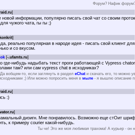
Форум? Нафик форум? 
.raid.ru
]
е новой информации, популярно писать свой чат со своим прото
для чужого чата, гы гы ;)
.konkrit
]
да, реально популярная в народе идея - писать свой клиент для с
нько и со вкусом.
nok
[
-.ufamts.ru
]
о где-нибудь надыбать текст проги работающей с Vypress chatom
олами там? или сам vypress chat в исходниках?
 Да вобщем-то, если заглянуть в раздел
eChat
и скачать его, то можно ув
исходниками ;) Или можно попросить меня в
мыле
- я вышлю описание п
.raid.ru
]
сь :)
vator.ru
]
намальный дизигн. Мне понравилось. Возможно еще стОит шриф
ть, к примеру courier какой-нибудь.
Ты че! Это же моя любимая трахома! А курьер - он 