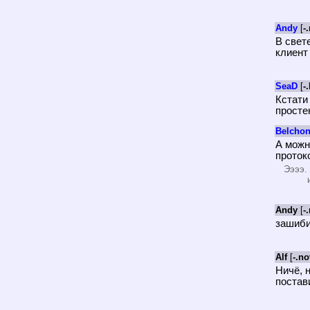
Andy
[
-
В свет
клиент 
SeaD
[
-
Кстати 
просте
Belcho
А можн
проток
Ээээ.
Andy
[
-
зашиби
Alf
[
-.no
Ничё, 
постави