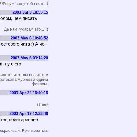
Форум вон у тебя есть ;)
2003 Jul 3 18:55:15
колом, чем писать
Да нам гусарам это... ;)
2003 May 6 10:46:52
етевого чата ;) А че -
2003 May 6 03:14:20
, ну с его
идеть, что там оно итак с
ротокола Vypress'а одним
файлом.
2003 Apr 22 18:40:18
Отож!
2003 Apr 17 12:33:49
тец поинтереснее
некрасивый. Крючковатый.