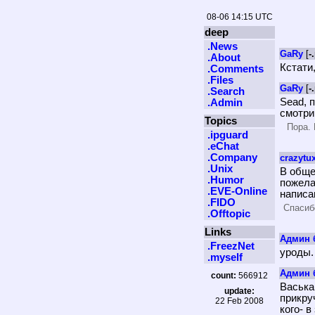
08-06 14:15 UTC
deep
.News
GaRy
[
-
.About
Кстати
.Comments
.Files
GaRy
[
-
.Search
Sead, 
.Admin
смотр
Topics
Пора. 
.ipguard
.eChat
.Company
crazytu
.Unix
В обще
.Humor
пожела
.EVE-Online
написа
.FIDO
Спасибо
.Offtopic
Links
Админ 
.FreezNet
уроды.
.myself
Админ 
count:
566912
Васька,
update:
прикру
22 Feb 2008
кого- 