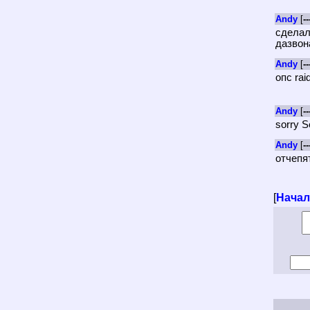
Andy
[
--
сделал
дазвон
Andy
[
--
опс rai
Andy
[
--
sorry S
Andy
[
--
отчепят
[
Нача