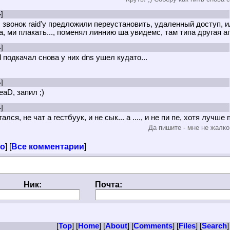
-
]
 звонок raid'у предложили переустановить, удаленный доступ, 
а, ми плакать..., поменял линнию ша увидемс, там типа другая ап
-
]
d подкачал снова у них dns ушел кудато...
-
]
eaD, запил ;)
-
]
ался, не чат а гестбуук, и не сык... а ...., и не пи пе, хотя лучше п
Да пишите - мне не жалко.
ло
] [
Все комментарии
]
Ник:
Почта:
[
Top
] [
Home
] [
About
] [
Comments
] [
Files
] [
Search
]