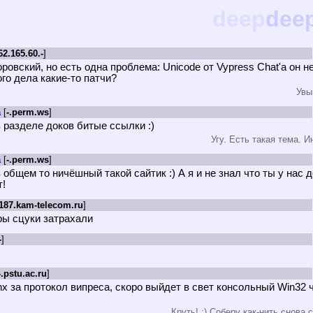
deep
dee
62.165.60.-
]
оровский, но есть одна проблема: Unicode от Vypress Chat'а он н
ого дела какие-то патчи?
Увы
a
[
-.perm.ws
]
в разделе доков битые ссылки :)
Угу. Есть такая тема. И
a
[
-.perm.ws
]
 в общем то ничёшный такой сайтик :) А я и не знал что ты у нас д
т!
.187.kam-telecom.ru
]
ы сцуки затрахали
-
]
-.pstu.ac.ru
]
hx за протокол випреса, скоро выйдет в свет консольный Win32 
Круть! ;) Соберу как-нить снова 