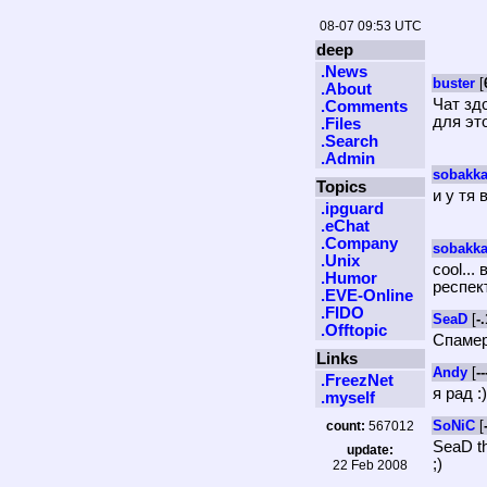
08-07 09:53 UTC
deep
.News
buster
[
.About
Чат зд
.Comments
для эт
.Files
.Search
.Admin
sobakk
Topics
и у тя 
.ipguard
.eChat
.Company
sobakk
.Unix
cool...
.Humor
респек
.EVE-Online
.FIDO
SeaD
[
-
.Offtopic
Спамер
Links
Andy
[
--
.FreezNet
я рад :)
.myself
SoNiC
[
count:
567012
SeaD t
update:
;)
22 Feb 2008