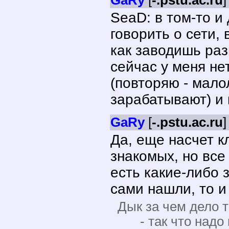
GaRy
[
-.pstu.ac.ru
]
SeaD: в том-то и 
говорить о сети, 
как заводишь разг
сейчас у меня нет
(повторяю - малол
зарабатывают) и 
GaRy
[
-.pstu.ac.ru
]
Да, еще насчет к
знакомых, но все
есть какие-либо 
сами нашли, то и 
Дык за чем дело 
- так что надо