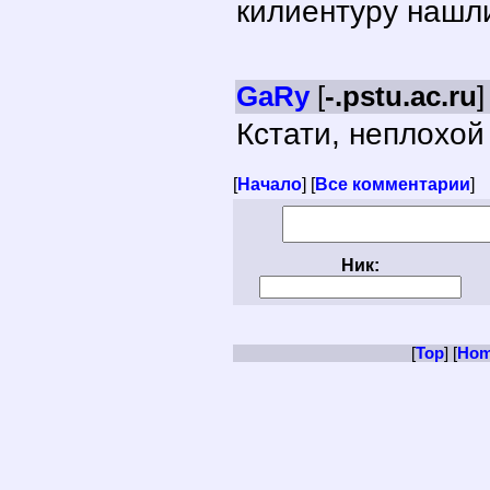
килиентуру нашли?
GaRy
[
-.pstu.ac.ru
]
Кстати, неплохой 
[
Начало
] [
Все комментарии
]
Ник:
[
Top
] [
Ho