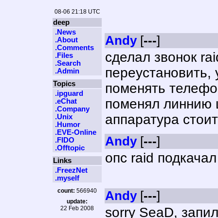
08-06 21:18 UTC
deep
.News
Andy
[
---
]
.About
.Comments
сделал звонок ra
.Files
.Search
переустановить, 
.Admin
Topics
поменять телефон
.ipguard
поменял линнию ш
.eChat
.Company
аппаратура стоит 
.Unix
.Humor
.EVE-Online
Andy
[
---
]
.FIDO
.Offtopic
опс raid подкачал
Links
.FreezNet
.myself
count:
566940
Andy
[
---
]
update:
22 Feb 2008
sorry SeaD, запил