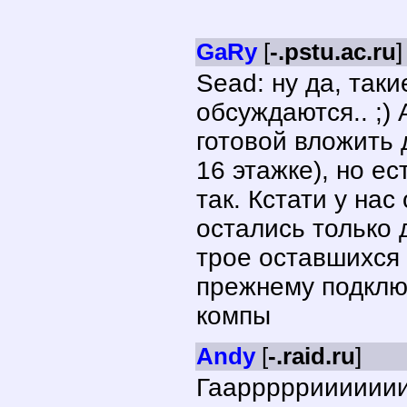
GaRy
[
-.pstu.ac.ru
]
Sead: ну да, таки
обсуждаются.. ;) 
готовой вложить д
16 этажке), но е
так. Кстати у нас
остались только 
трое оставшихся 
прежнему подклю
компы
Andy
[
-.raid.ru
]
Гааррррриииииии 