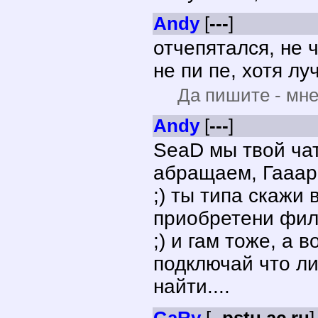
Andy
[
---
]
отчепятался, не чат
не пи пе, хотя лу
Да пишите - мне
Andy
[
---
]
SeaD мы твой чат
абращаем, Гааар
;) ты типа скажи
приобретени фил
;) и гам тоже, а 
подключай что ли 
найти....