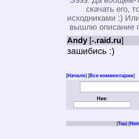
Ээээ. Да вобщем-т
скачать его, т
исходниками ;) Ил
вышлю описание п
Andy
[
-.raid.ru
]
зашибись :)
[
Начало
] [
Все комментарии
]
Ник:
[
Top
] [
Ho