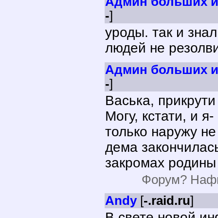
Админ больших и
-
]
уроды. так и зна
людей не резолви
Админ больших и
-
]
Васька, прикрути
Могу, кстати, и я
только наружу не 
дема закончилась.
закромах родины
Форум? Нафи
Andy
[
-.raid.ru
]
В свете новой и