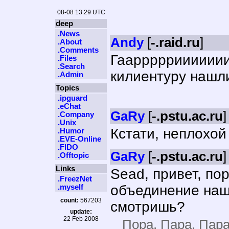
08-08 13:29 UTC
deep
.News
Andy
[
-.raid.ru
]
.About
.Comments
Гааррррриииииии 
.Files
.Search
килиентуру нашли?
.Admin
Topics
.ipguard
.eChat
GaRy
[
-.pstu.ac.ru
]
.Company
.Unix
Кстати, неплохой 
.Humor
.EVE-Online
.FIDO
GaRy
[
-.pstu.ac.ru
]
.Offtopic
Links
Sead, привет, по
.FreezNet
объединение наши
.myself
count:
567203
смотришь?
update:
22 Feb 2008
Пора. Пара. Пара