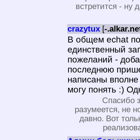
встретится - ну 
crazytux
[
-.alkar.ne
В общем echat по
единственный за
пожеланий - доб
последнюю прише
написаны вполне 
могу понять :) О
Спасибо за
разумеется, не н
давно. Вот толь
реализова