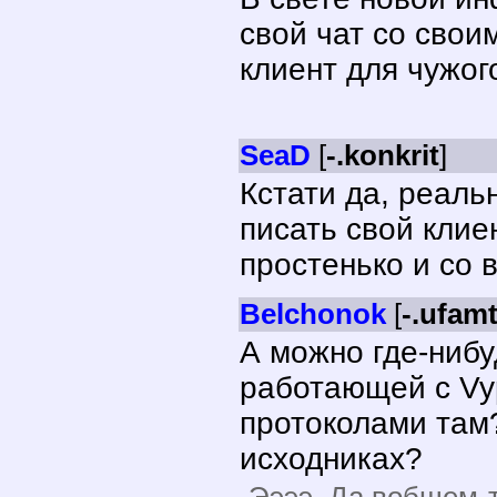
свой чат со свои
клиент для чужого
SeaD
[
-.konkrit
]
Кстати да, реаль
писать свой клиен
простенько и со 
Belchonok
[
-.ufamt
А можно где-нибу
работающей с Vyp
протоколами там?
исходниках?